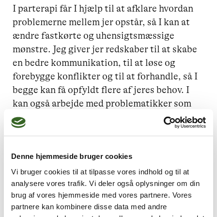
I parterapi får I hjælp til at afklare hvordan 
problemerne mellem jer opstår, så I kan at 
ændre fastkørte og uhensigtsmæssige 
mønstre. Jeg giver jer redskaber til at skabe 
en bedre kommunikation, til at løse og 
forebygge konflikter og til at forhandle, så I 
begge kan få opfyldt flere af jeres behov. I 
kan også arbejde med problematikker som 
utroskab og jalousi.

SAMTALEGRUPPER

Denne hjemmeside bruger cookies
Vi bruger cookies til at tilpasse vores indhold og til at
Du kan også arbejde med dine problemer 
analysere vores trafik. Vi deler også oplysninger om din
brug af vores hjemmeside med vores partnere. Vores
eller din udvikling generelt i en af mine 
partnere kan kombinere disse data med andre
samtalegrupper med 3-5 deltagere. Her får 