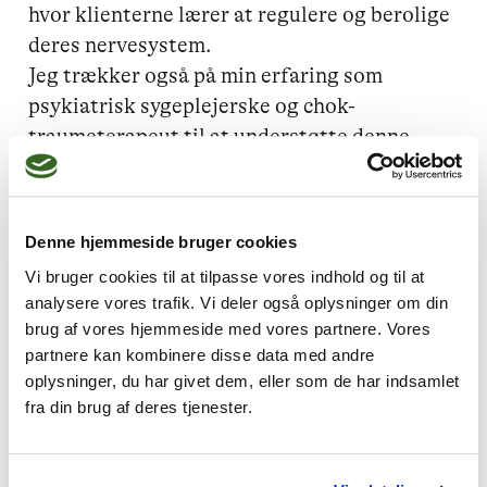
hvor klienterne lærer at regulere og berolige 
deres nervesystem.

Jeg trækker også på min erfaring som 
psykiatrisk sygeplejerske og chok-
traumeterapeut til at understøtte denne 
proces.

Mit mål er at skabe et trygt og tillidsfuldt 
Denne hjemmeside bruger cookies
rum, hvor klienten kan bearbejde svære 
Vi bruger cookies til at tilpasse vores indhold og til at
oplevelser og finde nye måder at håndtere 
analysere vores trafik. Vi deler også oplysninger om din
livet på.

brug af vores hjemmeside med vores partnere. Vores
partnere kan kombinere disse data med andre
oplysninger, du har givet dem, eller som de har indsamlet
fra din brug af deres tjenester.