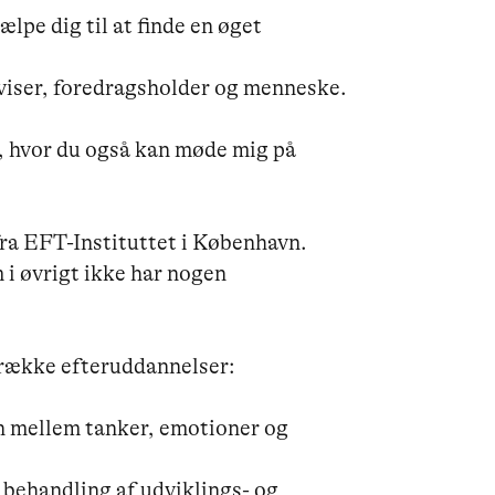
lpe dig til at finde en øget 
viser, foredragsholder og menneske.

 hvor du også kan møde mig på 
a EFT-Instituttet i København.

i øvrigt ikke har nogen 
række efteruddannelser:

 mellem tanker, emotioner og 
behandling af udviklings- og 