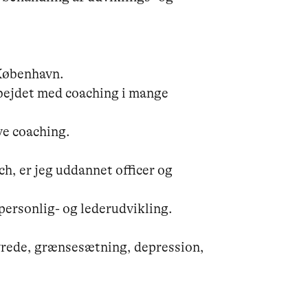
København.

arbejdet med coaching i mange 
e coaching.

h, er jeg uddannet officer og 
ersonlig- og lederudvikling.

vrede, grænsesætning, depression, 