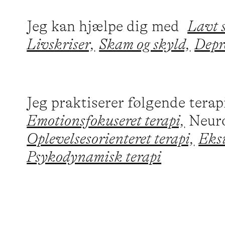
Jeg kan hjælpe dig med
Lavt 
Livskriser,
Skam og skyld,
Depr
Jeg praktiserer følgende tera
Emotionsfokuseret terapi,
Neuro
Oplevelsesorienteret terapi,
Eksi
Psykodynamisk terapi