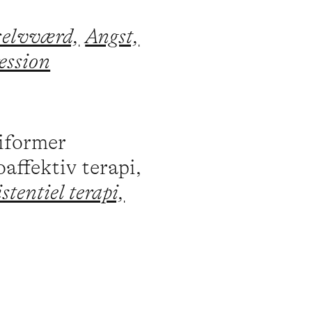
selvværd,
Angst,
ession
piformer
affektiv terapi,
stentiel terapi,