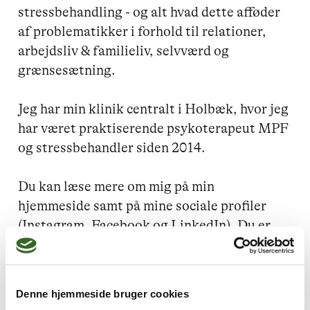
stressbehandling - og alt hvad dette afføder 
af problematikker i forhold til relationer, 
arbejdsliv & familieliv, selvværd og 
grænsesætning. 

Jeg har min klinik centralt i Holbæk, hvor jeg 
har været praktiserende psykoterapeut MPF 
og stressbehandler siden 2014. 

Du kan læse mere om mig på min 
hjemmeside samt på mine sociale profiler 
(Instagram, Facebook og LinkedIn). Du er 
også velkommen til at connecte. 

At tage dig selv alvorligt og investere i din 
Denne hjemmeside bruger cookies
egen personlig udvikling og trivsel er et 