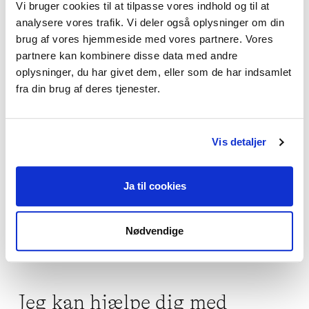
Vi bruger cookies til at tilpasse vores indhold og til at
betydningsfuldt skridt. 

analysere vores trafik. Vi deler også oplysninger om din
At finde en terapeut, du har god kemi med, 
brug af vores hjemmeside med vores partnere. Vores
er afgørende. Derfor tilbyder jeg også gratis 
partnere kan kombinere disse data med andre
forsamtale (20 min.), hvor vi kan afstemme 
oplysninger, du har givet dem, eller som de har indsamlet
foreninger og tjekke kemien, samt afklare 
fra din brug af deres tjenester.
eventuelle spørgsmål og få et overblik over, 
hvordan et forløb for dig kunne se ud. 

Vis detaljer
Jeg glæder mig til at høre fra dig. 

Ja til cookies
Kh. Marianne

Nødvendige
Jeg kan hjælpe dig med