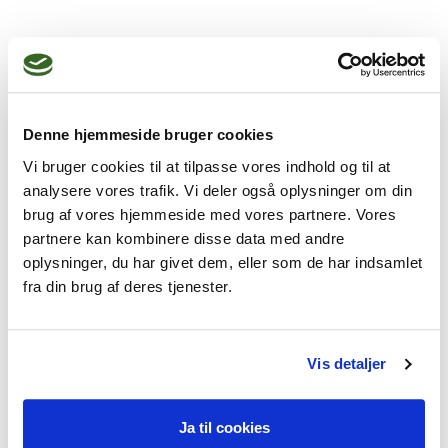
- Få energien tilbage i krop og sjæl

- Bliv stærkere og få gennemslagskraft, så 
dine omgivelser møder dig som du ønsker 
det!

Denne hjemmeside bruger cookies
Vi bruger cookies til at tilpasse vores indhold og til at
PARTERAPI

analysere vores trafik. Vi deler også oplysninger om din
Er der knuder i din parrelation? Oplever I 
brug af vores hjemmeside med vores partnere. Vores
ofte skænderier, ulyst eller utryghed? Få 
partnere kan kombinere disse data med andre
oplysninger, du har givet dem, eller som de har indsamlet
hjælp til at rette op på uhensigtsmæssig 
fra din brug af deres tjenester.
kommunikation, følelsesregulering, 
intimitet eller andet der er med til at du 
mistrives.

Vis detaljer
Parterapi henvender sig til par som vil 
Ja til cookies
hinanden og som ønsker at forbedre 