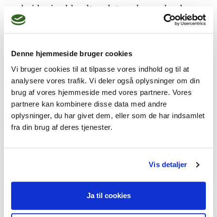
arbejder jeg blandt andet med manglende 
nærvær og intimitet, fastlåste konflikter, 
utroskab, brud, mægling, skilsmisse og 
interkulturelle udfordringer. Fokus er at 
Denne hjemmeside bruger cookies
skabe et trygt rum, hvor I kan undersøge det, 
Vi bruger cookies til at tilpasse vores indhold og til at
der sker mellem jer, og finde ud af, om der er 
analysere vores trafik. Vi deler også oplysninger om din
vej til mere ærlig kontakt, forståelse og 
brug af vores hjemmeside med vores partnere. Vores
bevægelse.

partnere kan kombinere disse data med andre
oplysninger, du har givet dem, eller som de har indsamlet
fra din brug af deres tjenester.
Jeg har lokaler på Østerbro i København og 
arbejder både fysisk og online. Indimellem 
afholder jeg også retreats.

Vis detaljer
Du er velkommen til at booke en gratis 
Ja til cookies
afklarende samtale. Så kan vi skabe lidt 
mere kontakt og mærke, om det føles rigtigt 