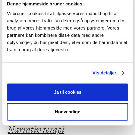
Denne hjemmeside bruger cookies
Parforhold,
Vi bruger cookies til at tilpasse vores indhold og til at
Mistrivsel hos børn og unge,
analysere vores trafik. Vi deler også oplysninger om din
Familieproblemer,
Angst,
brug af vores hjemmeside med vores partnere. Vores
partnere kan kombinere disse data med andre
Stress
oplysninger, du har givet dem, eller som de har indsamlet
fra din brug af deres tjenester.
Jeg praktiserer følgende
Vis detaljer
terapiformer
Ja til cookies
Parterapi,
Familieterapi,
Psykodynamisk terapi,
Nødvendige
Systemisk terapi,
Narrativ terapi