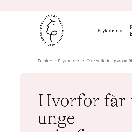
R
Psykoterapi
k
Forside
Psykoterapi
Ofte stillede spørgsmå
Hvorfor får 
unge