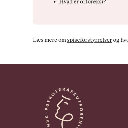
Hvad er ortoreksi?
Læs mere om
spiseforstyrrelser
og hvo