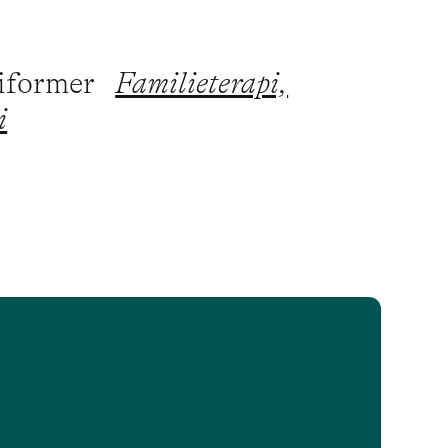
piformer
Familieterapi,
i