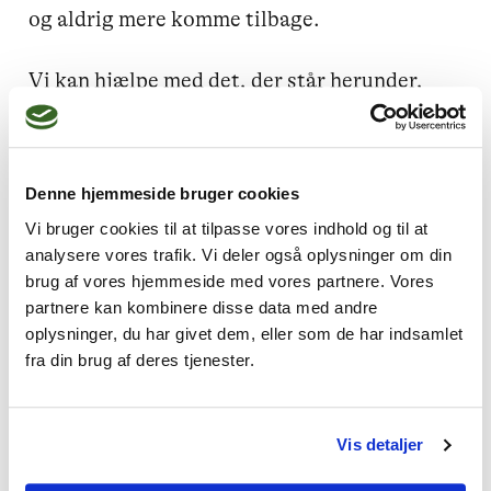
og aldrig mere komme tilbage.

Vi kan hjælpe med det, der står herunder, 
men også f.eks. skyld/skam, selvværd og 
eksistentiel ensomhed. Læs mere på vores 
hjemmeside.

Denne hjemmeside bruger cookies
Vi bruger cookies til at tilpasse vores indhold og til at
analysere vores trafik. Vi deler også oplysninger om din
brug af vores hjemmeside med vores partnere. Vores
partnere kan kombinere disse data med andre
oplysninger, du har givet dem, eller som de har indsamlet
fra din brug af deres tjenester.
Jeg kan hjælpe dig med
Traumer og chok,
Livskriser,
Vis detaljer
Angst,
Depression,
Stress