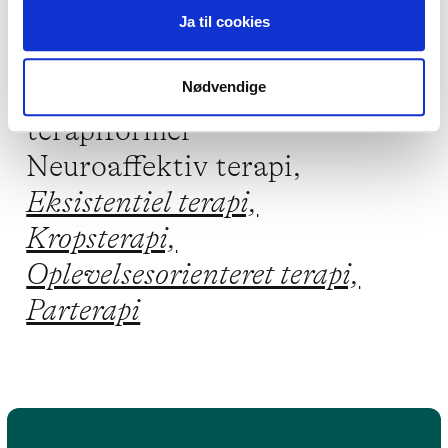
Ja til cookies
Jeg praktiserer følgende
Nødvendige
terapiformer
Neuroaffektiv terapi,
Eksistentiel terapi,
Kropsterapi,
Oplevelsesorienteret terapi,
Parterapi