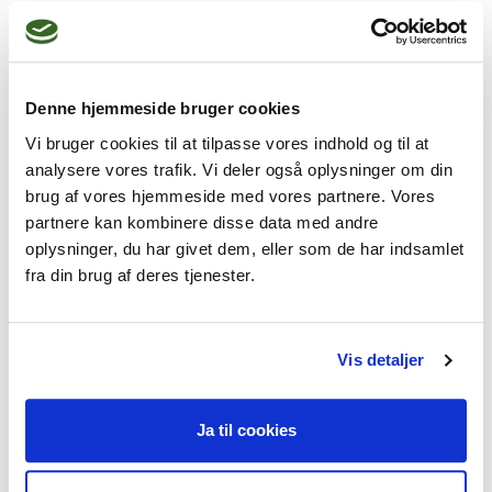
følelsesmæssige problemer.
Denne hjemmeside bruger cookies
Jeg kan hjælpe dig med
Vi bruger cookies til at tilpasse vores indhold og til at
Familieproblemer,
analysere vores trafik. Vi deler også oplysninger om din
brug af vores hjemmeside med vores partnere. Vores
Mistrivsel hos børn og unge,
partnere kan kombinere disse data med andre
Livskriser,
Stress,
oplysninger, du har givet dem, eller som de har indsamlet
fra din brug af deres tjenester.
Lavt selvværd
Vis detaljer
Jeg praktiserer følgende
Ja til cookies
terapiformer