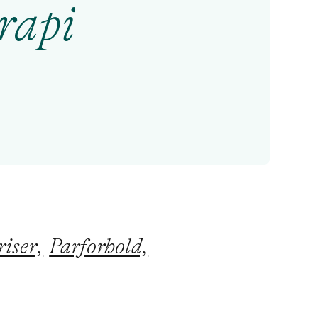
rapi
iser,
Parforhold,