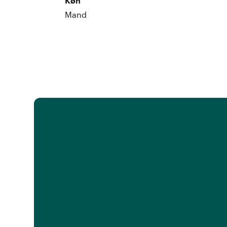
Køn
Mand