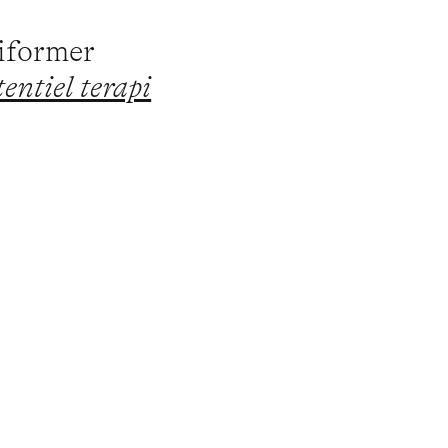
piformer
entiel terapi