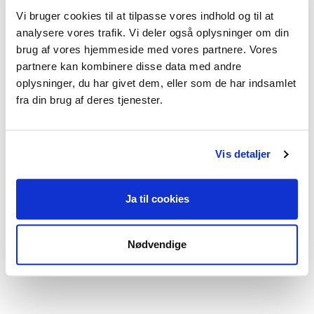
Fokus på at give dig redskaber til at arbejde 
Vi bruger cookies til at tilpasse vores indhold og til at
med dig selv mellem sessionerne. Du vil få 
analysere vores trafik. Vi deler også oplysninger om din
virksomme hjemmeøvelser mellem 
brug af vores hjemmeside med vores partnere. Vores
partnere kan kombinere disse data med andre
sessionerne der vil gøre at du kan skabe en 
oplysninger, du har givet dem, eller som de har indsamlet
varig forandring og  forbedring i dit 
fra din brug af deres tjenester.
hverdagsliv.

Sammen undersøger vi dine personlige 
Vis detaljer
udfordringer og sammen finder vi ud af hvad 
der for dig er et succesfuldt terapi-forløb.

Ja til cookies
Du kan kontakte mig for en uforpligtende 
Nødvendige
indledende samtale