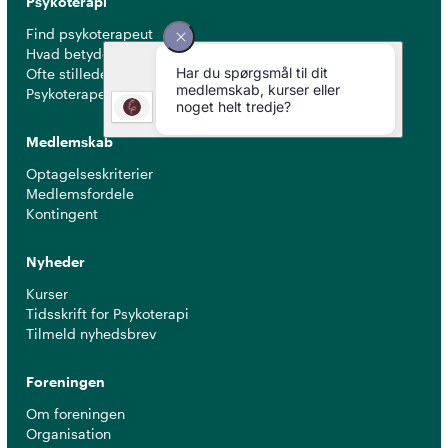
Psykoterapi
Find psykoterapeut
Hvad betyder titlen 'psykoterapeut MPF' ?
Ofte stillede spørgsmål
Psykoterapeuter nær dig
Medlemskab
Optagelseskriterier
Medlemsfordele
Kontingent
Nyheder
Kurser
Tidsskrift for Psykoterapi
Tilmeld nyhedsbrev
Foreningen
Om foreningen
Organisation