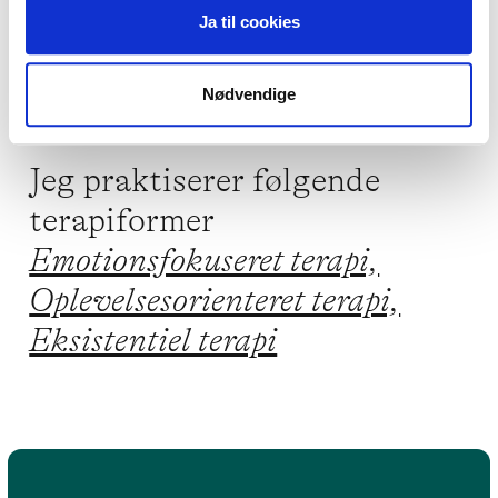
Familieproblemer,
Ensomhed,
Ja til cookies
Lavt selvværd
Nødvendige
Jeg praktiserer følgende
terapiformer
Emotionsfokuseret terapi,
Oplevelsesorienteret terapi,
Eksistentiel terapi