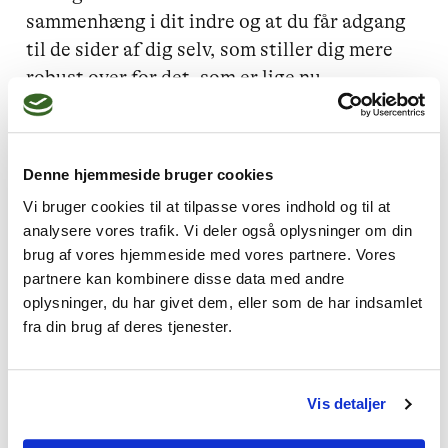
sammenhæng i dit indre og at du får adgang 
til de sider af dig selv, som stiller dig mere 
robust over for det, som er lige nu. 

Det er præcis, når vi står der - mere 
accepterende, mere klare og mere 
Denne hjemmeside bruger cookies
forståelige overfor os selv, at vi begynder at 
Vi bruger cookies til at tilpasse vores indhold og til at
få det bedre. Fordi vi begynder at tage os 
analysere vores trafik. Vi deler også oplysninger om din
bedre af os selv og fordi vi finder bedre 
brug af vores hjemmeside med vores partnere. Vores
løsninger på de problemer, vi står foran.
partnere kan kombinere disse data med andre
oplysninger, du har givet dem, eller som de har indsamlet
fra din brug af deres tjenester.
Jeg kan hjælpe dig med
Vis detaljer
Angst,
Skam og skyld,