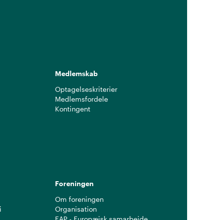
Medlemskab
Optagelseskriterier
Medlemsfordele
Kontingent
g
Foreningen
Om foreningen
i
Organisation
EAP - Europæisk samarbejde