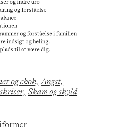
ser og indre uro

dring og forståelse

balance

tionen

 rammer og forståelse i familien

re indsigt og heling.

er og chok,
Angst,
skriser,
Skam og skyld
piformer