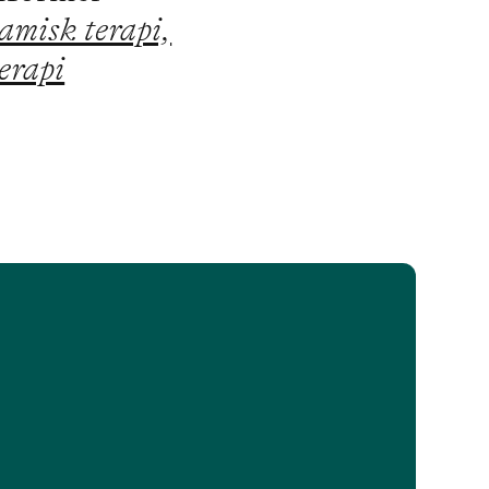
misk terapi,
erapi