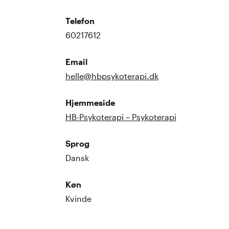
Telefon
60217612
Email
helle@hbpsykoterapi.dk
Hjemmeside
HB-Psykoterapi – Psykoterapi
Sprog
Dansk
Køn
Kvinde