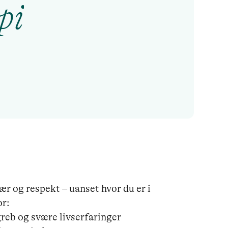
pi
 og respekt – uanset hvor du er i 
r:

reb og svære livserfaringer
