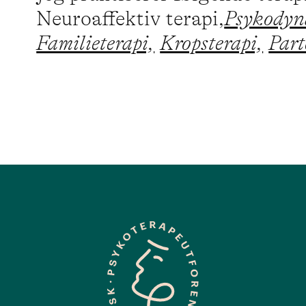
Neuroaffektiv terapi,
Psykodyna
Familieterapi,
Kropsterapi,
Part