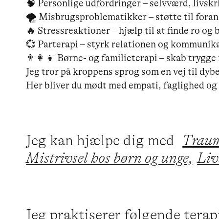
🧠 Personlige udfordringer – selvværd, livskri
🌪️ Misbrugsproblematikker – støtte til foran
🔥 Stressreaktioner – hjælp til at finde ro og 
💞 Parterapi – styrk relationen og kommunika
👨‍👩‍👧 Børne- og familieterapi – skab trygge
Jeg tror på kroppens sprog som en vej til dybe
Jeg kan hjælpe dig med
Traum
Mistrivsel hos børn og unge,
Liv
Jeg praktiserer følgende tera