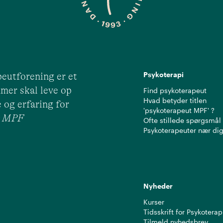
Psykoterapi
eutforening er et
mer skal leve op
Find psykoterapeut
Hvad betyder titlen
 og erfaring for
'psykoterapeut MPF' ?
ut MPF
Ofte stillede spørgsmål
Psykoterapeuter nær di
Nyheder
Kurser
Tidsskrift for Psykoterap
Tilmeld nyhedsbrev