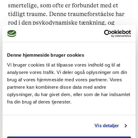
smertelige, som ofte er forbundet med et 
tidligt traume. Denne traumeforståelse har 
rod i den psykodynamiske tænkning, og 
tager udgangspunkt i en forforståelse af, at 
vi mennesker, altid vil forsøge at finde et 
lysere sted hen.

Denne hjemmeside bruger cookies
Både i det terapeutiske og i undervisningen, 
arbejder jeg med en vekselvirkning imellem 
Vi bruger cookies til at tilpasse vores indhold og til at
analysere vores trafik. Vi deler også oplysninger om din
det psykoterapeutiske og det sexologiske, 
brug af vores hjemmeside med vores partnere. Vores
og  er optaget af at seksualiteten er en del af 
partnere kan kombinere disse data med andre
menneskes personlighed, og at 
oplysninger, du har givet dem, eller som de har indsamlet
seksualiteten har afgørende betydning for 
fra din brug af deres tjenester.
vores helse og vores liv i øvrigt.
Vis detaljer