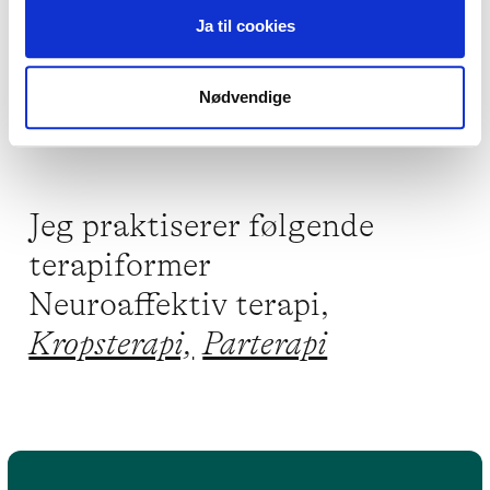
Jeg kan hjælpe dig med
Ja til cookies
Traumer og chok,
Selvskade,
Skam og skyld,
Parforhold
Nødvendige
Jeg praktiserer følgende
terapiformer
Neuroaffektiv terapi,
Kropsterapi,
Parterapi