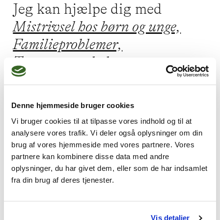
Jeg kan hjælpe dig med
Mistrivsel hos børn og unge,
Familieproblemer,
Traumer og chok,
Vold og overgreb,
Livskriser
Denne hjemmeside bruger cookies
Vi bruger cookies til at tilpasse vores indhold og til at
Jeg praktiserer følgende
analysere vores trafik. Vi deler også oplysninger om din
brug af vores hjemmeside med vores partnere. Vores
terapiformer
partnere kan kombinere disse data med andre
Gestaltterapi,
oplysninger, du har givet dem, eller som de har indsamlet
fra din brug af deres tjenester.
Kognitiv adfærdsterapi
Vis detaljer