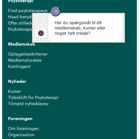
Psykoterapi
Find psykoterapeut
Hvad betyder titlen 'psykoterapeut MPF' ?
Ofte stillede spørgsmål
Psykoterapeuter nær dig
Medlemskab
Optagelseskriterier
Medlemsfordele
Kontingent
Nyheder
Kurser
Tidsskrift for Psykoterapi
Tilmeld nyhedsbrev
Foreningen
Om foreningen
Organisation