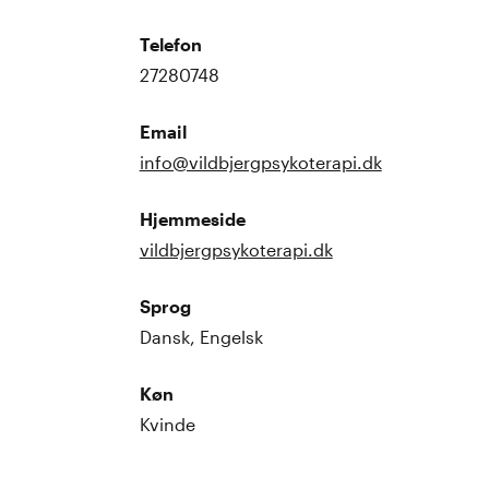
Telefon
27280748
Email
info@vildbjergpsykoterapi.dk
Hjemmeside
vildbjergpsykoterapi.dk
Sprog
Dansk, Engelsk
Køn
Kvinde