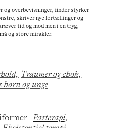
r og overbevisninger, finder styrker 
nstre, skriver nye fortællinger og 
kræver tid og mod men i en tryg, 
må og store mirakler.

rhold,
Traumer og chok,
s børn og unge
piformer
Parterapi,
,
Eksistentiel terapi,