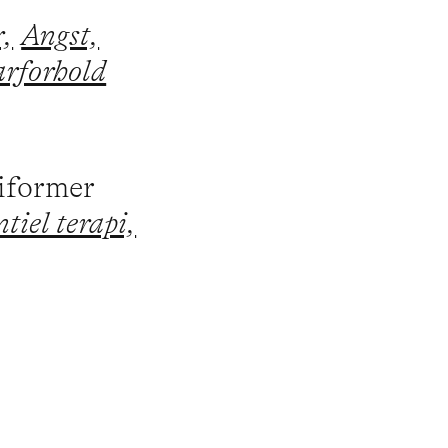
r,
Angst,
arforhold
piformer
tiel terapi,