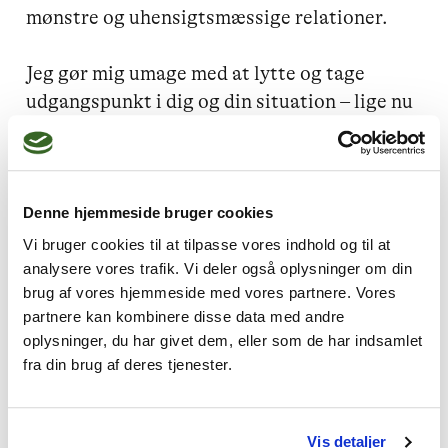
mønstre og uhensigtsmæssige relationer.

Jeg gør mig umage med at lytte og tage 
udgangspunkt i dig og din situation – lige nu 
og her. Sammen finder vi veje videre og 
klarhed over, hvordan du kan skabe det 
bedste liv for dig selv.

Denne hjemmeside bruger cookies
Samtaler i Viborg midtby eller online. 
Vi bruger cookies til at tilpasse vores indhold og til at
analysere vores trafik. Vi deler også oplysninger om din
brug af vores hjemmeside med vores partnere. Vores
partnere kan kombinere disse data med andre
oplysninger, du har givet dem, eller som de har indsamlet
Jeg kan hjælpe dig med
fra din brug af deres tjenester.
Lavt selvværd,
Skam og skyld,
Karriere- og livsvalg,
Vis detaljer