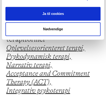
Livskriser,
Stress
Ja til cookies
Jeg praktiserer følgende
Nødvendige
terapiformer
Oplevelsesorienteret terapi,
Psykodynamisk terapi,
Narrativ terapi,
Acceptance and Commitment
Therapy (ACT),
Integrativ psykoterapi