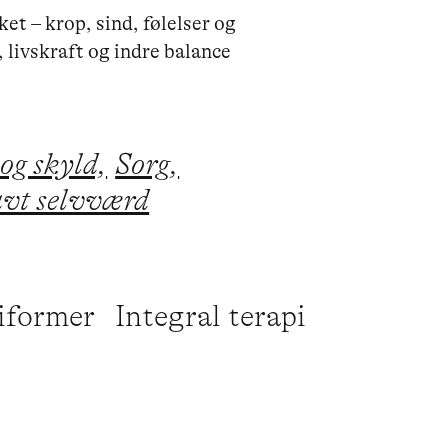
t – krop, sind, følelser og 
og skyld,
Sorg,
vt selvværd
piformer
Integral terapi