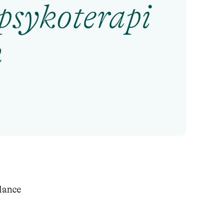
psykoterapi
n
lance
