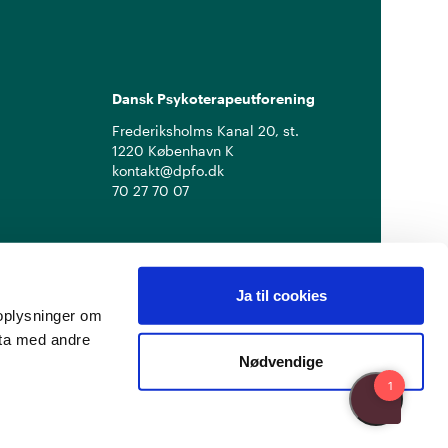
Dansk Psykoterapeutforening
Frederiksholms Kanal 20, st.
1220 København K
kontakt@dpfo.dk
70 27 70 07
Ja til cookies
å oplysninger om
ata med andre
Nødvendige
Privatlivspolitik
Cookiepolitik