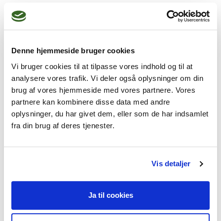
mennesker med vidt forskellige 
udfordringer og problemer i livet. 

Tag gerne kontakt for en uforpligtende 
Denne hjemmeside bruger cookies
samtale. 
Vi bruger cookies til at tilpasse vores indhold og til at
analysere vores trafik. Vi deler også oplysninger om din
brug af vores hjemmeside med vores partnere. Vores
partnere kan kombinere disse data med andre
oplysninger, du har givet dem, eller som de har indsamlet
Jeg kan hjælpe dig med
fra din brug af deres tjenester.
Stress,
Depression,
Angst,
Karriere- og livsvalg,
Vis detaljer
Livskriser
Ja til cookies