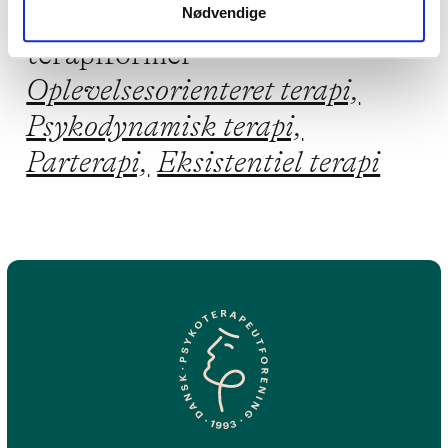
Jeg praktiserer følgende
Nødvendige
terapiformer
Oplevelsesorienteret terapi,
Psykodynamisk terapi,
Parterapi,
Eksistentiel terapi