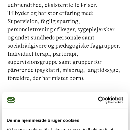
udbrændthed, eksistentielle kriser.

Tilbyder og har stor erfaring med:

Supervision, faglig sparring, 
personaletræning af læger, sygeplejersker 
og andet sundheds personale samt 
socialrådgivere og pædagogiske faggrupper.

Individuel terapi, parterapi, 
supervisionsgruppe samt grupper for 
pårørende (psykiatri, misbrug, langtidssyge, 
forældre, der har mistet børn).
Jeg kan hjælpe dig med
Parforhold,
Skam og skyld,
Denne hjemmeside bruger cookies
Vi bruger cookies til at tilpasse vores indhold og til at