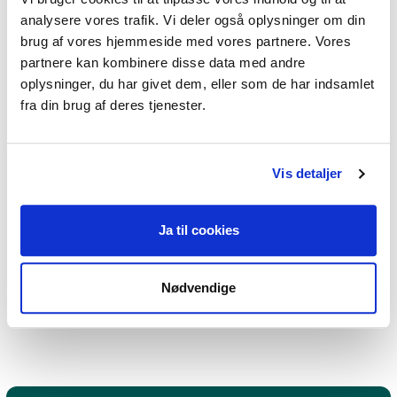
Familieproblemer,
Ensomhed,
analysere vores trafik. Vi deler også oplysninger om din
Lavt selvværd
brug af vores hjemmeside med vores partnere. Vores
partnere kan kombinere disse data med andre
oplysninger, du har givet dem, eller som de har indsamlet
fra din brug af deres tjenester.
Jeg praktiserer følgende
terapiformer
Vis detaljer
Eksistentiel terapi,
Neuroaffektiv terapi,
Ja til cookies
Gestaltterapi,
Familieterapi,
Nødvendige
Narrativ terapi