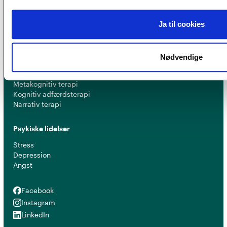
Foreningen
Om foreningen
Ja til cookies
Organisation
EAP - Europæisk samarbejde
Nødvendige
Terapiretninger
Metakognitiv terapi
Kognitiv adfærdsterapi
Narrativ terapi
Psykiske lidelser
Stress
Depression
Angst
Facebook
Facebook
Instagram
Instagram
LinkedIn
LinkedIn