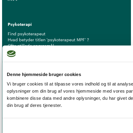
Psykoterapi
Find psykoterapeut
Hvad betyder titlen 'psykoterapeut MPF' ?
Ofte stillede spørgsmål
Psykoterapeuter nær dig
Medlemskab
Denne hjemmeside bruger cookies
Optagelseskriterier
Medlemsfordele
Vi bruger cookies til at tilpasse vores indhold og til at analys
Kontingent
oplysninger om din brug af vores hjemmeside med vores par
kombinere disse data med andre oplysninger, du har givet de
Nyheder
din brug af deres tjenester.
Kurser
Tidsskrift for Psykoterapi
Tilmeld nyhedsbrev