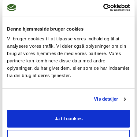
vejen igennem din udviklingsproces. 

Denne hjemmeside bruger cookies
Vi bruger cookies til at tilpasse vores indhold og til at
analysere vores trafik. Vi deler også oplysninger om din
brug af vores hjemmeside med vores partnere. Vores
Jeg kan hjælpe dig med
partnere kan kombinere disse data med andre
Traumer og chok,
Livskriser,
oplysninger, du har givet dem, eller som de har indsamlet
fra din brug af deres tjenester.
Stress,
Sorg,
Angst
Vis detaljer
Jeg praktiserer følgende
Ja til cookies
terapiformer