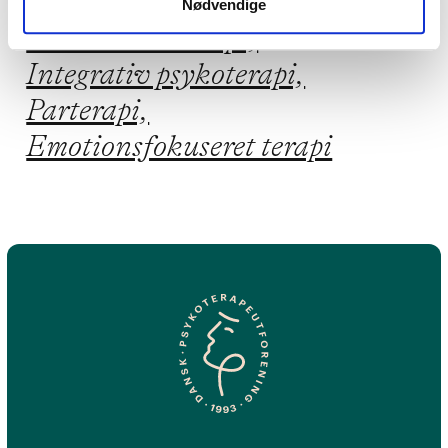
Neuroaffektiv terapi,
Nødvendige
Eksistentiel terapi,
Integrativ psykoterapi,
Parterapi,
Emotionsfokuseret terapi