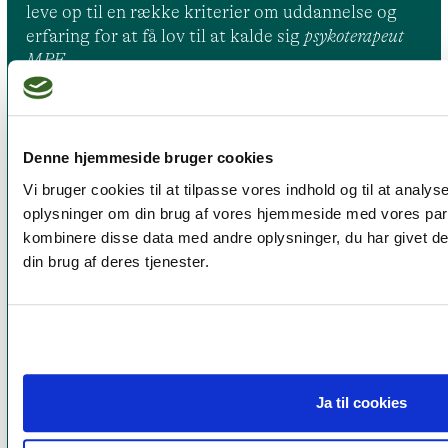
leve op til en række kriterier om uddannelse og
erfaring for at få lov til at kalde sig
psykoterapeut
MPF
Psykoterapi
Denne hjemmeside bruger cookies
Find psykoterapeut
Vi bruger cookies til at tilpasse vores indhold og til at analys
Hvad betyder titlen 'psykoterapeut MPF' ?
oplysninger om din brug af vores hjemmeside med vores par
Ofte stillede spørgsmål
kombinere disse data med andre oplysninger, du har givet de
Psykoterapeuter nær dig
din brug af deres tjenester.
Medlemskab
Optagelseskriterier
Medlemsfordele
Kontingent
Ja til cookies
Nyheder
Kurser