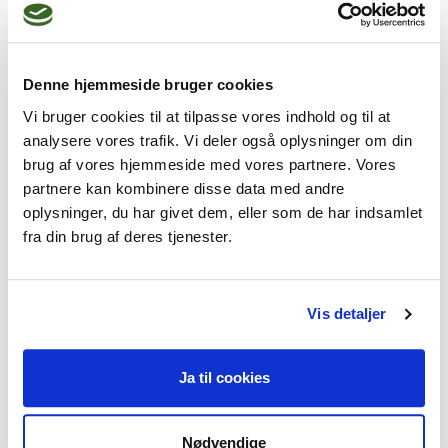
Stress reaktioner, angst og depression hertil 
fødselsdepression.

Denne hjemmeside bruger cookies
Vi bruger cookies til at tilpasse vores indhold og til at
sorg og krise reaktioner og interventioner

analysere vores trafik. Vi deler også oplysninger om din
brug af vores hjemmeside med vores partnere. Vores
partnere kan kombinere disse data med andre
oplysninger, du har givet dem, eller som de har indsamlet
fra din brug af deres tjenester.
Vis detaljer
Ja til cookies
Nødvendige