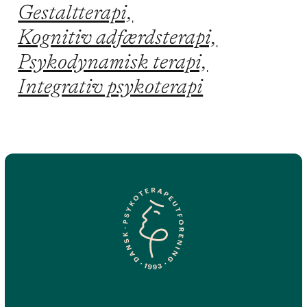
Gestaltterapi,
Kognitiv adfærdsterapi,
Psykodynamisk terapi,
Integrativ psykoterapi