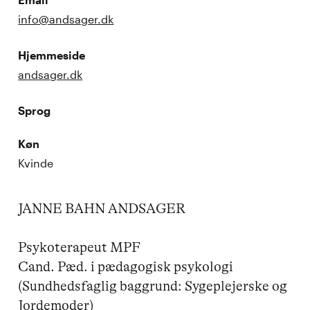
info@andsager.dk
Hjemmeside
andsager.dk
Sprog
Køn
Kvinde
JANNE BAHN ANDSAGER

Psykoterapeut MPF

Cand. Pæd. i pædagogisk psykologi

(Sundhedsfaglig baggrund: Sygeplejerske og 
Jordemoder) 
