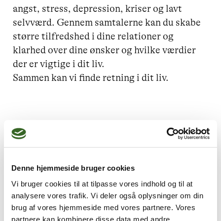
angst, stress, depression, kriser og lavt 
selvværd. Gennem samtalerne kan du skabe 
større tilfredshed i dine relationer og 
klarhed over dine ønsker og hvilke værdier 
der er vigtige i dit liv.

Sammen kan vi finde retning i dit liv.
Jeg kan hjælpe dig med
Angst,
Lavt selvværd,
Mistrivsel hos børn og unge,
Denne hjemmeside bruger cookies
Skam og skyld,
Livskriser
Vi bruger cookies til at tilpasse vores indhold og til at
analysere vores trafik. Vi deler også oplysninger om din
brug af vores hjemmeside med vores partnere. Vores
partnere kan kombinere disse data med andre