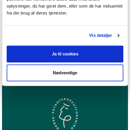
oplysninger, du har givet dem, eller som de har indsamlet
Jeg praktiserer følgende
fra din brug af deres tjenester.
terapiformer
Eksistentiel terapi,
Vis detaljer
Emotionsfokuseret terapi,
Oplevelsesorienteret terapi
Ja til cookies
Nødvendige