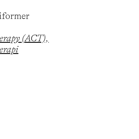
piformer
erapy (ACT),
erapi