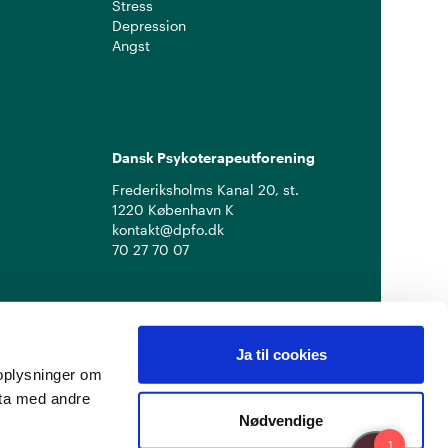
Stress
Depression
Angst
Dansk Psykoterapeutforening
Frederiksholms Kanal 20, st.
1220 København K
kontakt@dpfo.dk
70 27 70 07
Ja til cookies
å oplysninger om
ata med andre
Nødvendige
Privatlivspolitik
Cookiepolitik