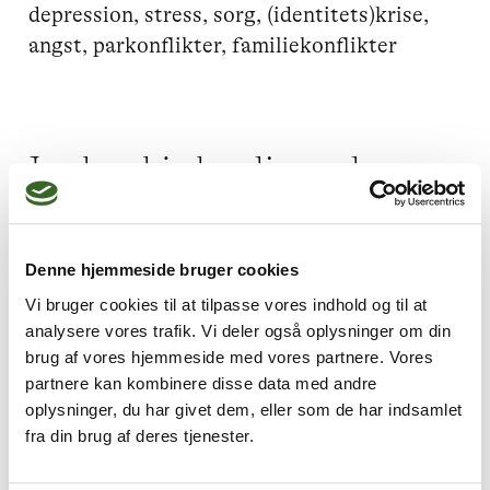
depression, stress, sorg, (identitets)krise, 
angst, parkonflikter, familiekonflikter
Jeg kan hjælpe dig med
Fødselsdepression,
Parforhold,
Sorg
Denne hjemmeside bruger cookies
Vi bruger cookies til at tilpasse vores indhold og til at
analysere vores trafik. Vi deler også oplysninger om din
brug af vores hjemmeside med vores partnere. Vores
Jeg praktiserer følgende
partnere kan kombinere disse data med andre
terapiformer
oplysninger, du har givet dem, eller som de har indsamlet
fra din brug af deres tjenester.
Narrativ terapi,
Parterapi,