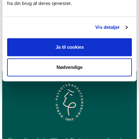
terapiformer
fra din brug af deres tjenester.
Kropsterapi,
Neuroaffektiv terapi,
Vis detaljer
Oplevelsesorienteret terapi
Ja til cookies
Nødvendige