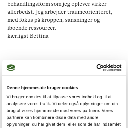
behandlingsform som jeg oplever virker 
allerbedst. Jeg arbejder traumeorienteret, 
med fokus på kroppen, sansninger og 
iboende ressourcer.

kærligst Bettina
Jeg kan hjælpe dig med
Angst,
Lavt selvværd,
Stress,
PTSD,
Spiseforstyrrelser
Denne hjemmeside bruger cookies
Vi bruger cookies til at tilpasse vores indhold og til at
analysere vores trafik. Vi deler også oplysninger om din
brug af vores hjemmeside med vores partnere. Vores
partnere kan kombinere disse data med andre
Jeg praktiserer følgende
oplysninger, du har givet dem, eller som de har indsamlet