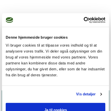
Jeg praktiserer følgende
terapiformer
Eksistentiel terapi,
Denne hjemmeside bruger cookies
Kropsterapi,
Gestaltterapi,
Vi bruger cookies til at tilpasse vores indhold og til at
analysere vores trafik. Vi deler også oplysninger om din
Oplevelsesorienteret terapi,
brug af vores hjemmeside med vores partnere. Vores
Integral terapi
partnere kan kombinere disse data med andre
oplysninger, du har givet dem, eller som de har indsamlet
fra din brug af deres tjenester.
Vis detaljer
Ja til cookies