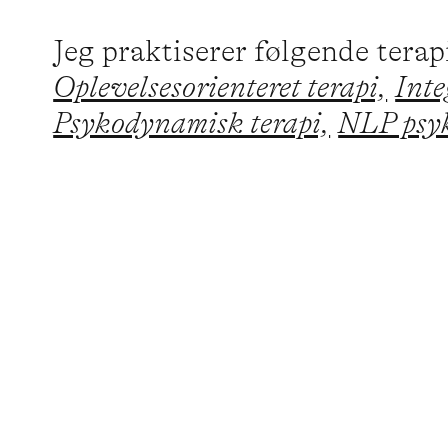
Jeg praktiserer følgende tera
Oplevelsesorienteret terapi,
Inte
Psykodynamisk terapi,
NLP psyk