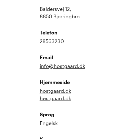
Baldersvej 12,
8850 Bjerringbro
Telefon
28563230
Email
info@hostgaard.dk
Hjemmeside
hostgaard.dk
høstgaard.dk
Sprog
Engelsk