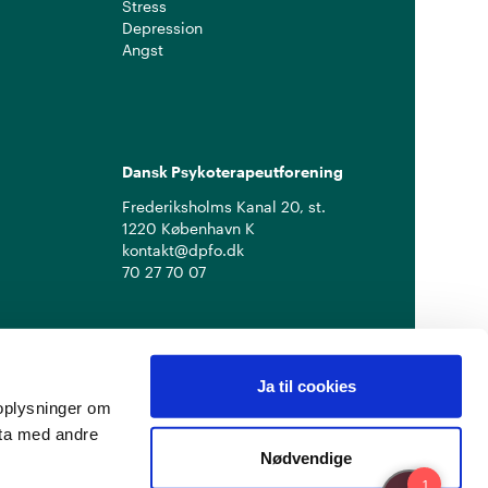
Stress
Depression
Angst
Dansk Psykoterapeutforening
Frederiksholms Kanal 20, st.
1220 København K
kontakt@dpfo.dk
70 27 70 07
Ja til cookies
å oplysninger om
ata med andre
Nødvendige
Privatlivspolitik
Cookiepolitik