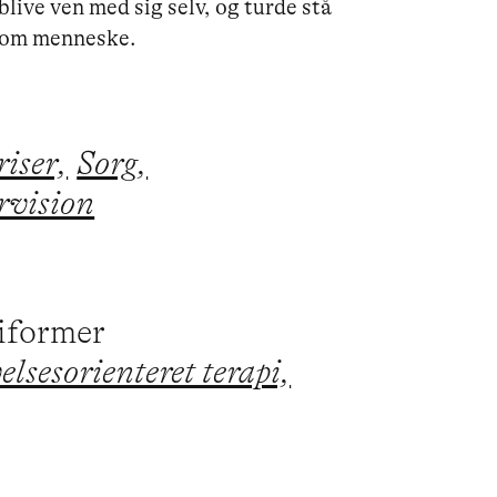
live ven med sig selv, og turde stå 
e som menneske.
iser,
Sorg,
rvision
piformer
lsesorienteret terapi,