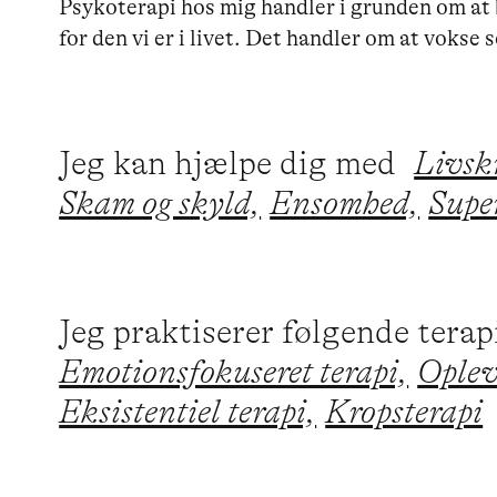
Psykoterapi hos mig handler i grunden om at b
for den vi er i livet. Det handler om at voks
Jeg kan hjælpe dig med
Livskr
Skam og skyld,
Ensomhed,
Supe
Jeg praktiserer følgende tera
Emotionsfokuseret terapi,
Opleve
Eksistentiel terapi,
Kropsterapi