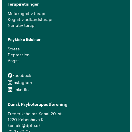
Terapiretninger
Metakognitiv terapi
Kognitiv adfærdsterapi
Narrativ terapi
Psykiske lidelser
Stress
Depression
Angst
Facebook
Facebook
Instagram
Instagram
LinkedIn
LinkedIn
Dansk Psykoterapeutforening
Frederiksholms Kanal 20, st.
1220 København K
kontakt@dpfo.dk
70 27 70 07