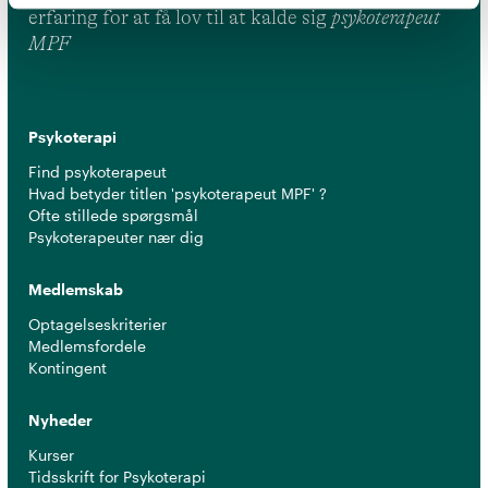
erfaring for at få lov til at kalde sig
psykoterapeut
MPF
Psykoterapi
Find psykoterapeut
Hvad betyder titlen 'psykoterapeut MPF' ?
Ofte stillede spørgsmål
Psykoterapeuter nær dig
Medlemskab
Optagelseskriterier
Medlemsfordele
Kontingent
Nyheder
Kurser
Tidsskrift for Psykoterapi