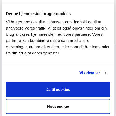
Narrativ terapi,
Kropsterapi,
Denne hjemmeside bruger cookies
Systemisk terapi,
Familieterapi
Vi bruger cookies til at tilpasse vores indhold og til at
analysere vores trafik. Vi deler også oplysninger om din
brug af vores hjemmeside med vores partnere. Vores
partnere kan kombinere disse data med andre
oplysninger, du har givet dem, eller som de har indsamlet
fra din brug af deres tjenester.
Vis detaljer
Ja til cookies
Et medlemskab af Dansk Psykoterapeutforening
Nødvendige
er et kvalitetsstempel. Alle vores medlemmer skal
leve op til en række kriterier om uddannelse og