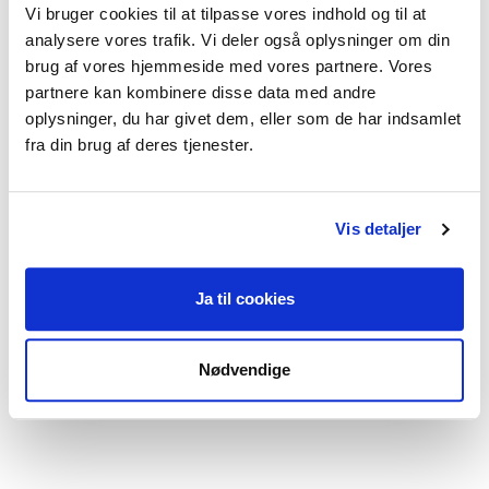
Vi bruger cookies til at tilpasse vores indhold og til at
Traumer og chok,
Angst,
analysere vores trafik. Vi deler også oplysninger om din
brug af vores hjemmeside med vores partnere. Vores
Depression
partnere kan kombinere disse data med andre
oplysninger, du har givet dem, eller som de har indsamlet
fra din brug af deres tjenester.
Jeg praktiserer følgende
Vis detaljer
terapiformer
Kropsterapi,
Kropsterapi,
Ja til cookies
Gestaltterapi,
Psykodynamisk terapi,
Nødvendige
Kunstterapi