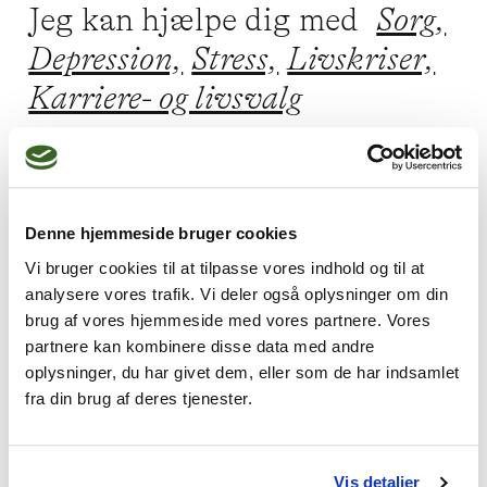
Jeg kan hjælpe dig med
Sorg,
Depression,
Stress,
Livskriser,
Karriere- og livsvalg
Jeg praktiserer følgende
Denne hjemmeside bruger cookies
terapiformer
Vi bruger cookies til at tilpasse vores indhold og til at
Integrativ psykoterapi,
analysere vores trafik. Vi deler også oplysninger om din
brug af vores hjemmeside med vores partnere. Vores
Jungiansk psykoterapi,
partnere kan kombinere disse data med andre
Psykodynamisk terapi,
oplysninger, du har givet dem, eller som de har indsamlet
fra din brug af deres tjenester.
Narrativ terapi,
Gestaltterapi
Vis detaljer