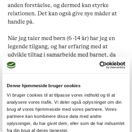
anden forståelse, og dermed kan styrke 
relationen. Det kan også give nye måder at 
handle på.

Når jeg taler med børn (6 -14 år) har jeg en 
legende tilgang, og har erfaring med at 
udvikle tiltag i samarbejde med barnet, da 
der der med er større chance for at barnet 
arbejder med, fremfor vi voksne trækker 
noget ned over hovedet på barnet. Derfor 
Denne hjemmeside bruger cookies
ser jeg gerne at forældre og evt. søskende 
kan deltage undervejs i forløbet.

Vi bruger cookies til at tilpasse vores indhold og til at
analysere vores trafik. Vi deler også oplysninger om din
brug af vores hjemmeside med vores partnere. Vores
Hvis unge fra 15 år ønsker deres forældre 
partnere kan kombinere disse data med andre
med til samtalerne, så er de selvfølgelig også 
oplysninger, du har givet dem, eller som de har indsamlet
velkomne. 

fra din brug af deres tjenester.