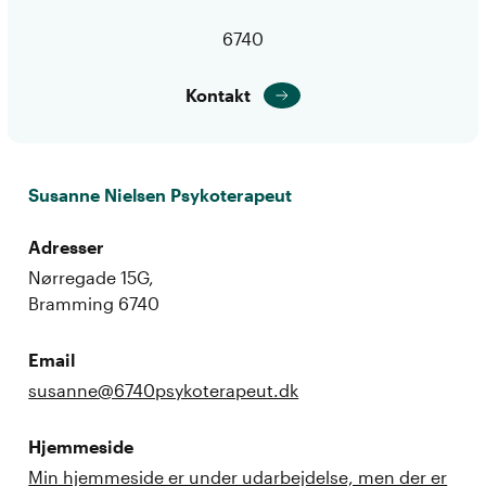
6740
Kontakt
Susanne Nielsen Psykoterapeut
Adresser
Nørregade 15G,
Bramming 6740
Email
susanne@6740psykoterapeut.dk
Hjemmeside
Min hjemmeside er under udarbejdelse, men der er