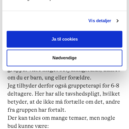
Man er også velkommen til at tage en ven 
med, da det gør det muligt at have en at dele 
med og snakke med efterfølgende, så man 
Vis detaljer
ikke føler sig så alene med problemet. 

Ja til cookies
Ofte kan man føle sig meget alene om 
problemet og savne at der er nogen, som 
Nødvendige
virkelig forstår en. Derfor kan samtale i 
grupper være meget betydningsfuldt, uanset 
om du er barn, ung eller forældre.

Jeg tilbyder derfor også gruppeterapi for 6-8 
deltagere. Her har alle tavshedspligt, hvilket 
betyder, at de ikke må fortælle om det, andre 
fra gruppen har fortalt. 

Der kan tales om mange temaer, men nogle 
bud kunne være:
