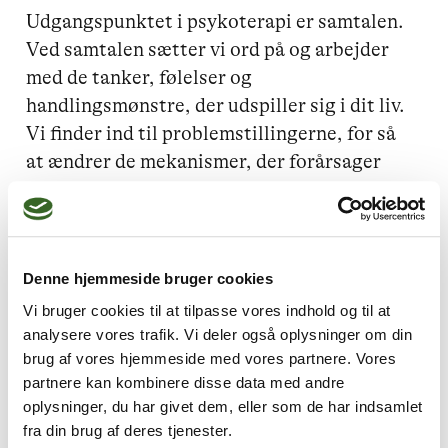
Udgangspunktet i psykoterapi er samtalen. 
Ved samtalen sætter vi ord på og arbejder 
med de tanker, følelser og 
handlingsmønstre, der udspiller sig i dit liv. 
Vi finder ind til problemstillingerne, for så 
at ændrer de mekanismer, der forårsager 
dem. Hukommelsen huserer dog ikke kun 
som en del af hjernen. Hele vores krop er et 
stort sanseapparat, der lagrer tusindvis af 
informationer. Den husker og den har husket 
Denne hjemmeside bruger cookies
langt fra før du lærte at sige et eneste ord. 
Vi bruger cookies til at tilpasse vores indhold og til at
Det er derfor vigtigt at du gradvist lærer at 
analysere vores trafik. Vi deler også oplysninger om din
mærke efter i din krop og bringe dens 
brug af vores hjemmeside med vores partnere. Vores
hukommelse i spil i samtalen. Jeg udfører 
partnere kan kombinere disse data med andre
oplysninger, du har givet dem, eller som de har indsamlet
ikke fysisk kropsterapi men jeg lærer dig 
fra din brug af deres tjenester.
gradvist at vende blikket indad og mærke 