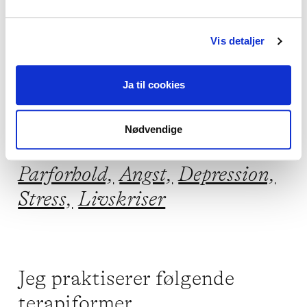
hvad din krop også har at sige. Der er 
mulighed for forskellige øvelser, hvor nogle 
Vis detaljer
kan udspille sig som aktiviteter på gulvet, 
når vi sammen ser det som en mulighed.
Ja til cookies
Nødvendige
Jeg kan hjælpe dig med
Parforhold,
Angst,
Depression,
Stress,
Livskriser
Jeg praktiserer følgende
terapiformer