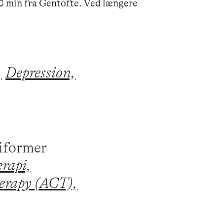
30 min fra Gentofte. Ved længere 
,
Depression,
piformer
erapi,
erapy (ACT),