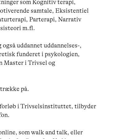
ninger som Kognitiv terapi, 
iverende samtale, Eksistentiel 
turterapi, Parterapi, Narrativ 
isteori m.fl.

g også uddannet uddannelses-, 
retisk funderet i psykologien, 
n Master i Trivsel og 
trække på.

orløb i Trivselsinstituttet, tilbyder 
on.

online, som walk and talk, eller 