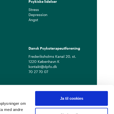
Psykiske lidelser
Stress
Depression
Angst
Dansk Psykoterapeutforening
Frederiksholms Kanal 20, st.
1220 København K
kontakt@dpfo.dk
70 27 70 07
Ja til cookies
å oplysninger om
ata med andre