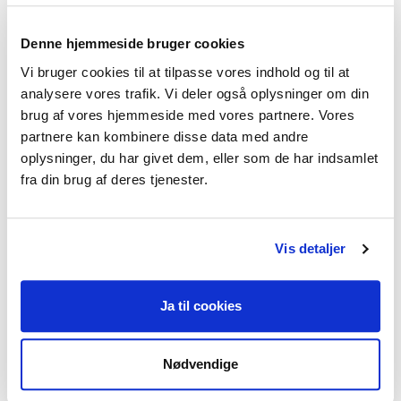
følelser og ønsker. Uanset om du søger at 
forbedre dit forhold, dit sexliv, eller blot 
Denne hjemmeside bruger cookies
ønsker at finde en større følelse af velvære 
Vi bruger cookies til at tilpasse vores indhold og til at
og tilfredshed i livet, er jeg her for at støtte 
analysere vores trafik. Vi deler også oplysninger om din
dig på din rejse. 
brug af vores hjemmeside med vores partnere. Vores
partnere kan kombinere disse data med andre
oplysninger, du har givet dem, eller som de har indsamlet
fra din brug af deres tjenester.
Jeg kan hjælpe dig med
Parforhold
Vis detaljer
Ja til cookies
Jeg praktiserer følgende
Nødvendige
terapiformer