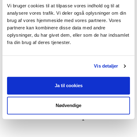
Vi bruger cookies til at tilpasse vores indhold og til at
Jeg kan hjælpe dig med
analysere vores trafik. Vi deler også oplysninger om din
brug af vores hjemmeside med vores partnere. Vores
Traumer og chok,
Sorg,
partnere kan kombinere disse data med andre
Familieproblemer,
Livskriser,
oplysninger, du har givet dem, eller som de har indsamlet
fra din brug af deres tjenester.
Mistrivsel hos børn og unge
Vis detaljer
Jeg praktiserer følgende
Ja til cookies
terapiformer
Narrativ terapi,
Kunstterapi,
Nødvendige
Neuroaffektiv terapi