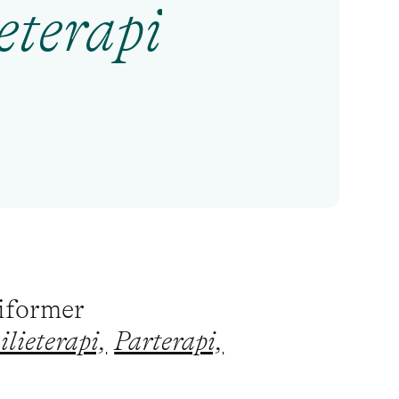
eterapi
piformer
lieterapi,
Parterapi,