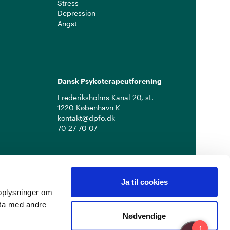
Stress
Depression
Angst
Dansk Psykoterapeutforening
Frederiksholms Kanal 20, st.
1220 København K
kontakt@dpfo.dk
70 27 70 07
Ja til cookies
å oplysninger om
ata med andre
Nødvendige
Privatlivspolitik
Cookiepolitik