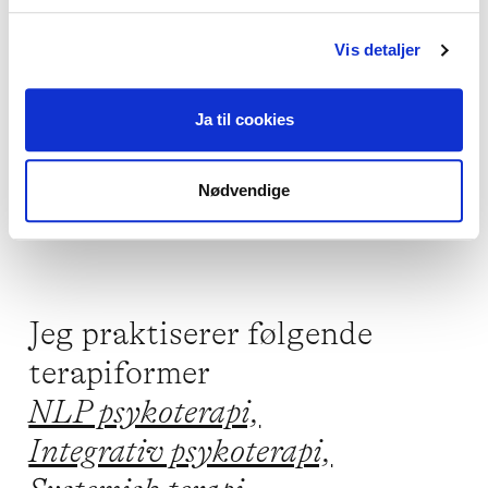
Vis detaljer
Jeg kan hjælpe dig med
Mistrivsel hos børn og unge,
Ja til cookies
Sorg,
Livskriser,
Angst,
Nødvendige
Traumer og chok
Jeg praktiserer følgende
terapiformer
NLP psykoterapi,
Integrativ psykoterapi,