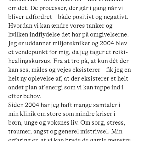
om det. De processer, der går i gang når vi 
bliver udfordret – både positivt og negativt. 
Hvordan vi kan ændre vores tanker og 
hvilken indflydelse det har på omgivelserne.

Jeg er uddannet miljøtekniker og 2004 blev 
et vendepunkt for mig, da jeg tager et reiki-
healingskursus. Fra at tro på, at kun dét der 
kan ses, måles og vejes eksisterer – fik jeg en 
helt ny oplevelse af, at der eksisterer et helt 
andet plan af energi som vi kan tappe ind i 
efter behov. 

Siden 2004 har jeg haft mange samtaler i 
min klinik om store som mindre kriser i 
børn, unge og voksnes liv. Om sorg, stress, 
traumer, angst og generel mistrivsel. Min 
erfaring er, at vi kan bryde de gamle mønstre 