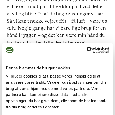
vi bærer rundt på – blive klar på, hvad det er 
vi vil og blive fri af de begrænsninger vi har. 
Så vi kan trække vejret frit – få luft – være os 
selv. Nogle gange har vi bare lige brug for en 
hånd i ryggen – og det kan være min hånd du 
har brug for. Jeg tilbyder Integreret 
Psykoterapi, Sandplay-terapi, 
Familieopstilling 1:1, Spædbarnsterapi, NLP 
Coaching og meget mere.

Denne hjemmeside bruger cookies
Min klinik hedder MOREcoaching & 
Vi bruger cookies til at tilpasse vores indhold og til at
Psykoterapi og ligger i Rønne med gode 
analysere vores trafik. Vi deler også oplysninger om din
parkeringsforhold. Læs mere om mig og min 
brug af vores hjemmeside med vores partnere. Vores
klinik på www.morecoaching.dk

partnere kan kombinere disse data med andre
Du er hjertelig velkommen.

oplysninger, du har givet dem, eller som de har indsamlet
fra din brug af deres tjenester.