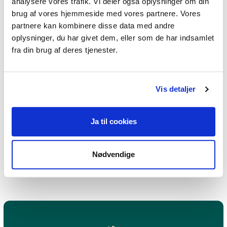
Depression
analysere vores trafik. Vi deler også oplysninger om din
brug af vores hjemmeside med vores partnere. Vores
partnere kan kombinere disse data med andre
oplysninger, du har givet dem, eller som de har indsamlet
fra din brug af deres tjenester.
Jeg praktiserer følgende
terapiformer
Vis detaljer
Integral terapi,
Eksistentiel terapi,
Ja til cookies
Integrativ psykoterapi,
Narrativ terapi
Nødvendige