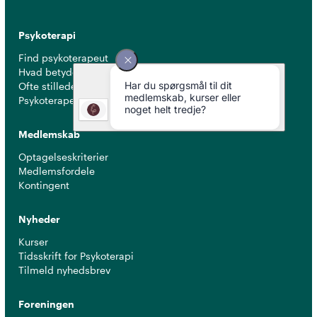
Psykoterapi
Find psykoterapeut
Hvad betyder titlen 'psykoterapeut MPF' ?
Ofte stillede spørgsmål
Psykoterapeuter nær dig
Medlemskab
Optagelseskriterier
Medlemsfordele
Kontingent
Nyheder
Kurser
Tidsskrift for Psykoterapi
Tilmeld nyhedsbrev
Foreningen