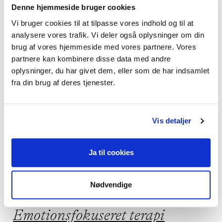
Denne hjemmeside bruger cookies
Vi bruger cookies til at tilpasse vores indhold og til at
analysere vores trafik. Vi deler også oplysninger om din
Jeg kan hjælpe dig med
brug af vores hjemmeside med vores partnere. Vores
partnere kan kombinere disse data med andre
Angst,
Depression,
Fobier,
oplysninger, du har givet dem, eller som de har indsamlet
Lavt selvværd,
Stress
fra din brug af deres tjenester.
Vis detaljer
Jeg praktiserer følgende
Ja til cookies
terapiformer
Kognitiv adfærdsterapi,
Nødvendige
Metakognitiv terapi,
Emotionsfokuseret terapi