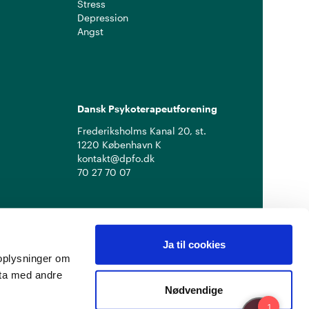
Stress
Depression
Angst
Dansk Psykoterapeutforening
Frederiksholms Kanal 20, st.
1220 København K
kontakt@dpfo.dk
70 27 70 07
Ja til cookies
å oplysninger om
ata med andre
Nødvendige
Privatlivspolitik
Cookiepolitik