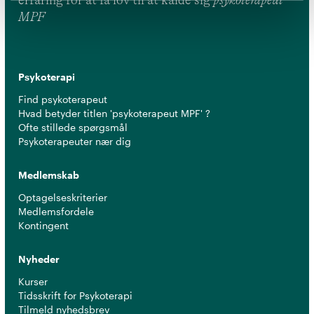
erfaring for at få lov til at kalde sig
psykoterapeut
MPF
Psykoterapi
Find psykoterapeut
Hvad betyder titlen 'psykoterapeut MPF' ?
Ofte stillede spørgsmål
Psykoterapeuter nær dig
Medlemskab
Optagelseskriterier
Medlemsfordele
Kontingent
Nyheder
Kurser
Tidsskrift for Psykoterapi
Tilmeld nyhedsbrev