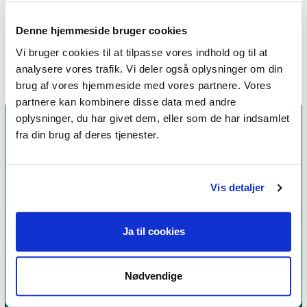
Therapy (ACT),
Emotionsfokuseret terapi
Denne hjemmeside bruger cookies
Vi bruger cookies til at tilpasse vores indhold og til at
analysere vores trafik. Vi deler også oplysninger om din
brug af vores hjemmeside med vores partnere. Vores
partnere kan kombinere disse data med andre
oplysninger, du har givet dem, eller som de har indsamlet
fra din brug af deres tjenester.
Vis detaljer
Ja til cookies
Et medlemskab af Dansk Psykoterapeutforening
er et kvalitetsstempel. Alle vores medlemmer skal
Nødvendige
leve op til en række kriterier om uddannelse og