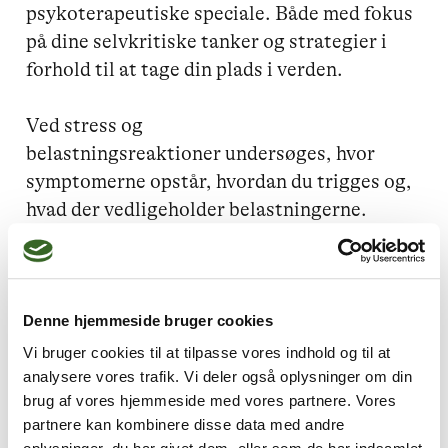
psykoterapeutiske speciale. Både med fokus 
på dine selvkritiske tanker og strategier i 
forhold til at tage din plads i verden.

Ved stress og 
belastningsreaktioner undersøges, hvor 
symptomerne opstår, hvordan du trigges og, 
hvad der vedligeholder belastningerne.

Jeg kan i nogle situationer anbefale, at du 
får vurderet graden af din belastning hos din 
læge, da der kan være forskel på hvilken 
Denne hjemmeside bruger cookies
faggruppe: psykiater, psykolog eller 
Vi bruger cookies til at tilpasse vores indhold og til at
terapeut, der bør hjælpe dig. Ligesom du 
analysere vores trafik. Vi deler også oplysninger om din
brug af vores hjemmeside med vores partnere. Vores
måske også har mulighed for at få tilskud via 
partnere kan kombinere disse data med andre
sygesikringen i forbindelse med psykolog 