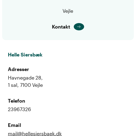
Vejle
Kontakt
Helle Siersbæk
Adresser
Havnegade 28,
1 sal, 7100 Vejle
Telefon
23967326
Email
mail@hellesiersbaek.dk